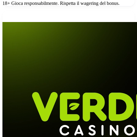
18+ Gioca responsabilmente. Rispetta il wagering del bonus.
09